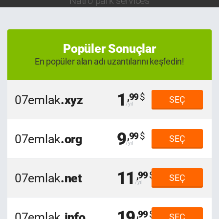
Natro park services
Popüler Sonuçlar
En popüler alan adı uzantılarını keşfedin!
1
,99
07emlak
.xyz
SEÇ
9
,99
07emlak
.org
SEÇ
11
,99
07emlak
.net
SEÇ
19
,99
07emlak
.info
SEÇ