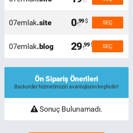
0
,99
07emlak
.site
SEÇ
29
,99
07emlak
.blog
SEÇ
Ön Sipariş Önerileri
Backorder hizmetimizin avantajlarını keşfedin!
Sonuç Bulunamadı.